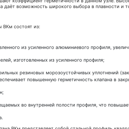
ают коэффициент герметичности в данном узле. Высо
а даёт возможность широкого выбора в плавности и т
 ВКм состоят из:
овленного из усиленного алюминиевого профиля, увели
елей, изготовленных из усиленного профиля;
фильных резиновых морозоустойчивых уплотнений (за
беспечивает повышенную герметичность клапана в зак
н;
ещаемых во внутренней полости профиля, что повышае
а.
пана ВКм представляет собой стальной профиль квадра