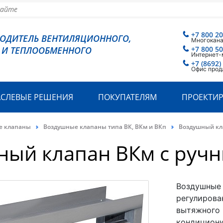
+7 800 2
ВОДИТЕЛЬ ВЕНТИЛЯЦИОННОГО,
Многокан
 И ТЕПЛООБМЕННОГО
+7 800 5
Интернет-
+7 (8692)
Офис прод
АСЛЕВЫЕ РЕШЕНИЯ
ПОКУПАТЕЛЯМ
ПРОЕКТИ
е клапаны
Воздушные клапаны типа ВК, ВКм и ВКп
Воздушный кл
ный клапан ВКм с руч
Воздушные 
регулирова
вытяжного 
кондициони