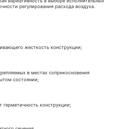
кая вариативность в выборе исполнительных
очности регулирования расхода воздуха.
чивающего жесткость конструкции;
крепляемых в местах соприкосновения
рытом состоянии;
т герметичность конструкции;
тного сечения.