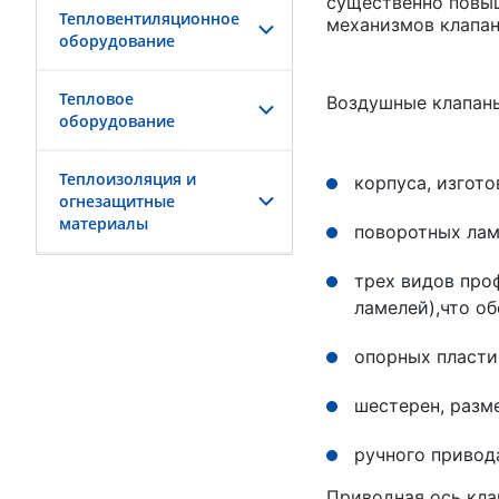
существенно повыш
Тепловентиляционное
механизмов клапан
оборудование
Тепловое
Воздушные клапаны
оборудование
Теплоизоляция и
корпуса, изгот
огнезащитные
материалы
поворотных лам
трех видов про
ламелей),что о
опорных пласти
шестерен, разм
ручного привод
Приводная ось кла