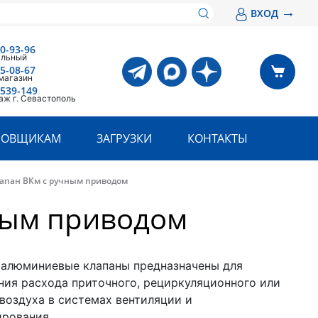
→
ВХОД
00-93-96
альный
05-08-67
магазин
 539-149
аж г. Севастополь
РОВЩИКАМ
ЗАГРУЗКИ
КОНТАКТЫ
апан ВКм с ручным приводом
ным приводом
алюминиевые клапаны предназначены для
ния расхода приточного, рециркуляционного или
воздуха в системах вентиляции и
рования.